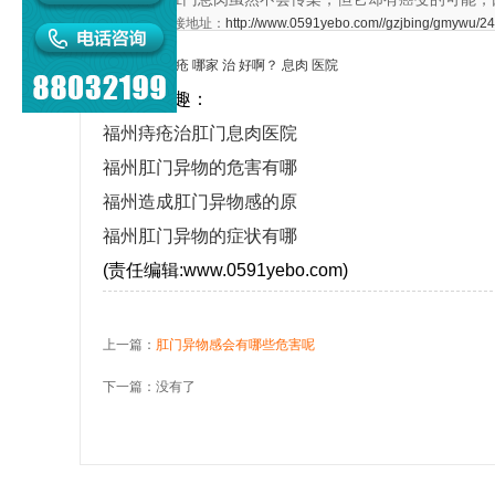
本文章链接地址：
http://www.0591yebo.com//gzjbing/gmywu/24
福州
肛门
痔疮
哪家
治
好啊？
息肉
医院
猜你感兴趣：
福州痔疮治肛门息肉医院
福州肛门异物的危害有哪
福州造成肛门异物感的原
福州肛门异物的症状有哪
(责任编辑:www.0591yebo.com)
上一篇：
肛门异物感会有哪些危害呢
下一篇：没有了