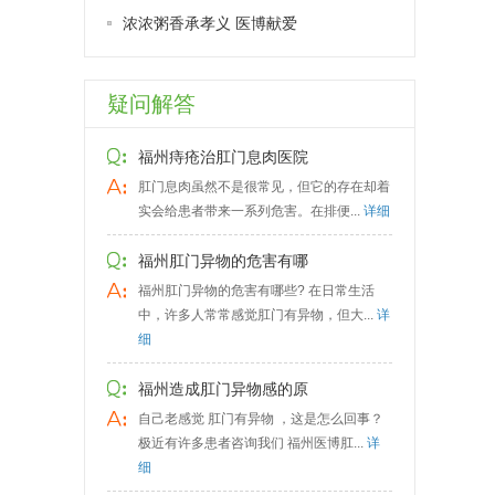
浓浓粥香承孝义 医博献爱
疑问解答
福州痔疮治肛门息肉医院
肛门息肉虽然不是很常见，但它的存在却着
实会给患者带来一系列危害。在排便...
详细
福州肛门异物的危害有哪
福州肛门异物的危害有哪些? 在日常生活
中，许多人常常感觉肛门有异物，但大...
详
细
福州造成肛门异物感的原
自己老感觉 肛门有异物 ，这是怎么回事？
极近有许多患者咨询我们 福州医博肛...
详
细