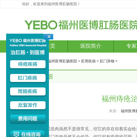
你好，欢迎来到福州医博肛肠医院！
网站首页
医院简介
专家
您现在的位置：
福州医博肛肠医院
>
肛周疾病
>
肛门异物
>
文章详细
福州痔疮
来源：
福州医博
肛门息肉虽然不是很常见，但它的存在却着实会给
不一。肛门息肉虽然不会传染，但它却有癌变的可能，