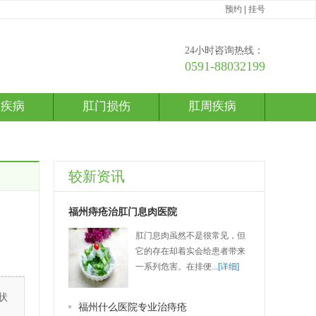
预约
|
挂号
24小时咨询热线：
0591-88032199
疮疾病
肛门损伤
肛周疾病
较新资讯
福州痔疮治肛门息肉医院
肛门息肉虽然不是很常见，但
它的存在却着实会给患者带来
一系列危害。在排便...
[详细]
状
福州什么医院专业治痔疮