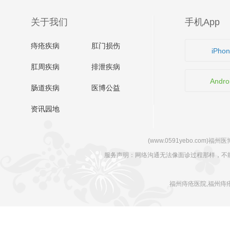
关于我们
手机App
痔疮疾病
肛门损伤
iPho
肛周疾病
排泄疾病
Andro
肠道疾病
医博公益
资讯园地
(www.0591yebo.com)福州医博肛肠
服务声明：网络沟通无法像面诊过程那样，不
福州痔疮医院,福州痔