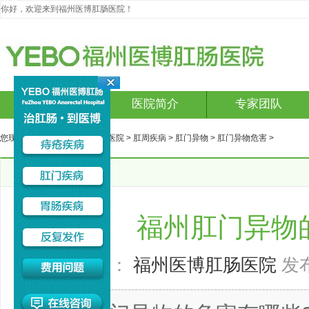
你好，欢迎来到福州医博肛肠医院！
网站首页
医院简介
专家团队
您现在的位置：
福州医博肛肠医院
>
肛周疾病
>
肛门异物
>
肛门异物危害
>
文章详细
福州肛门异物
来源：
福州医博肛肠医院
发布时