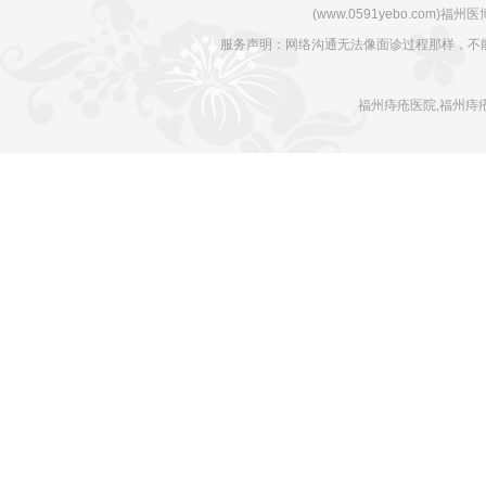
(www.0591yebo.com)福州医博肛肠
服务声明：网络沟通无法像面诊过程那样，不
福州痔疮医院,福州痔