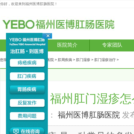
你好，欢迎来到福州医博肛肠医院！
网站首页
医院简介
专家团队
您现在的位置：
福州医博肛肠医院
>
肛周疾病
>
肛门湿疹
>
肛门湿疹治疗
>
文章详细
福州肛门湿疹怎
来源：
福州医博肛肠医院
发布时