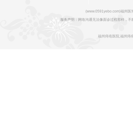
(www.0591yebo.com)福州医博肛肠
服务声明：网络沟通无法像面诊过程那样，不
福州痔疮医院,福州痔