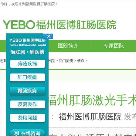
你好，欢迎来到福州医博肛肠医院！
网站首页
医院简介
专家团队
您现在的位置：
福州医博肛肠医院
>
肛门损伤
>
便血
>
文章详细
福州肛肠激光手
来源：
福州医博肛肠医院
发布时